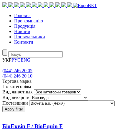
Головна
Про компанію
Продукція
Новини
Постачальники
Контакти
УКР
РУС
ENG
(044) 246 20 05
(044) 246 20 10
Торгова марка
По категоріям
Вид животных
Вид лекарств
Поставщики
Apply filter
БіоЕквін F / BioEquin F