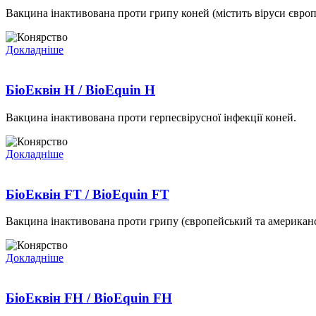
Вакцина інактивована проти грипу коней (містить віруси європ
Докладніше
БіоЕквін H / BioEquin H
Вакцина інактивована проти герпесвірусної інфекції коней.
Докладніше
БіоЕквін FT / BioEquin FТ
Вакцина інактивована проти грипу (європейський та американ
Докладніше
БіоЕквін FH / BioEquin FH