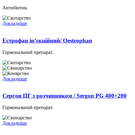
Антибіотик.
Докладніше
Естрофан ін’єкційний/ Oestrophan
Гормональний препарат.
Докладніше
Сергон ПГ з розчинником / Sergon PG 400+200
Гормональний препарат.
Докладніше