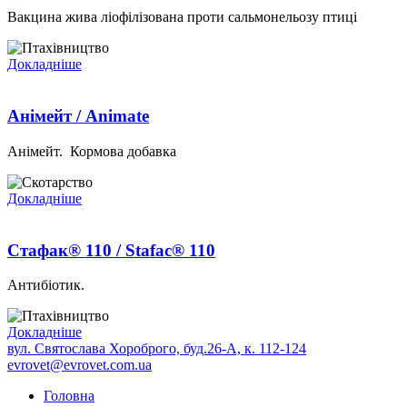
Вакцина жива лiофiлiзована проти сальмонельозу птицi
Докладніше
Анімейт / Animate
Анімейт. Кормова добавка
Докладніше
Стафак® 110 / Stafac® 110
Антибіотик.
Докладніше
вул. Святослава Хороброго, буд.26-А, к. 112-124
evrovet@evrovet.com.ua
Головна