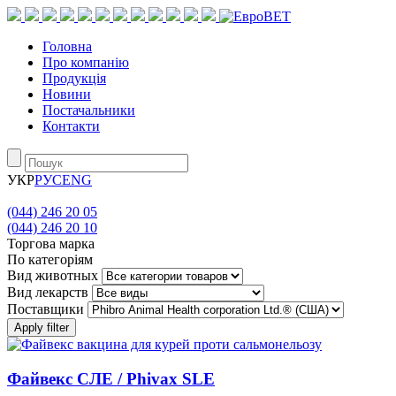
Головна
Про компанію
Продукція
Новини
Постачальники
Контакти
УКР
РУС
ENG
(044) 246 20 05
(044) 246 20 10
Торгова марка
По категоріям
Вид животных
Вид лекарств
Поставщики
Apply filter
Файвекс СЛЕ / Phivax SLE