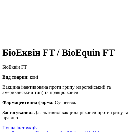
БіоЕквін FT / BioEquin FТ
БіоЕквін FT
Вид тварин:
коні
Вакцина інактивована проти грипу (європейський та
американський тип) та правцю коней.
Фармацевтична форма:
Суспензія.
Застосування:
Для активної вакцинації коней проти грипу та
правцю.
Повна інструкція