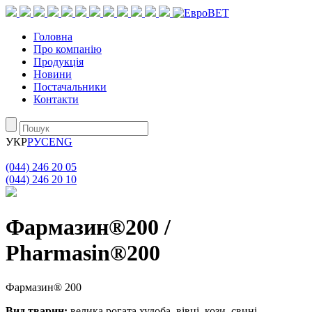
Головна
Про компанію
Продукція
Новини
Постачальники
Контакти
УКР
РУС
ENG
(044) 246 20 05
(044) 246 20 10
Фармазин®200 /
Pharmasin®200
Фармазин® 200
Вид тварин:
велика рогата худоба, вівці, кози, свині