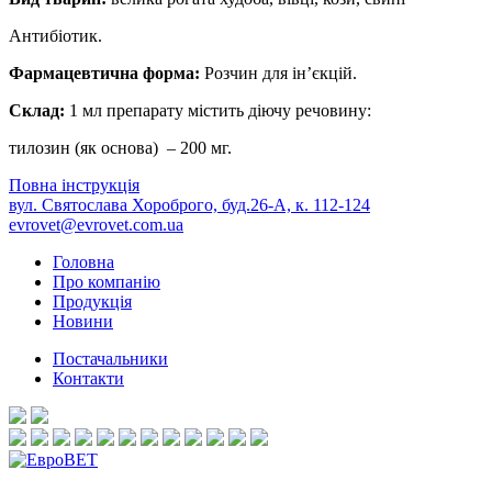
Антибіотик.
Фармацевтична форма:
Розчин для ін’єкцій.
Склад:
1 мл препарату містить діючу речовину:
тилозин (як основа) – 200 мг.
Повна інструкція
вул. Святослава Хороброго, буд.26-А, к. 112-124
evrovet@evrovet.com.ua
Головна
Про компанію
Продукція
Новини
Постачальники
Контакти