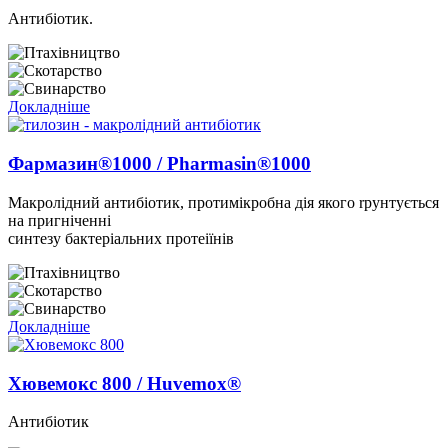
Антибіотик.
Докладніше
Фармазин®1000 / Pharmasin®1000
Макролiдний антибiотик, протимiкробна дiя якого rрунтується
на пригнiченнi
синтезу бактерiальних протеiїнів
Докладніше
Хювемокс 800 / Huvemox®
Антибіотик