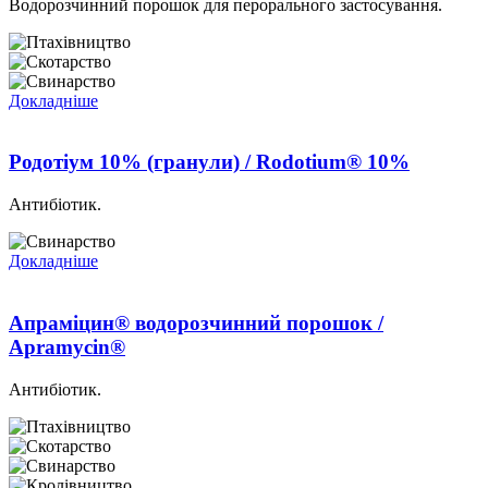
Водорозчинний порошок для перорального застосування.
Докладніше
Родотіум 10% (гранули) / Rodotium® 10%
Антибіотик.
Докладніше
Апраміцин® водорозчинний порошок /
Apramycin®
Антибіотик.