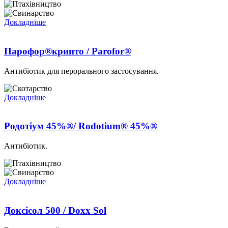
Докладніше
Парофор®крипто / Parofor®
Антибіотик для перорального застосування.
Докладніше
Родотіум 45%®/ Rodotium® 45%®
Антибіотик.
Докладніше
Доксісол 500 / Doxx Sol