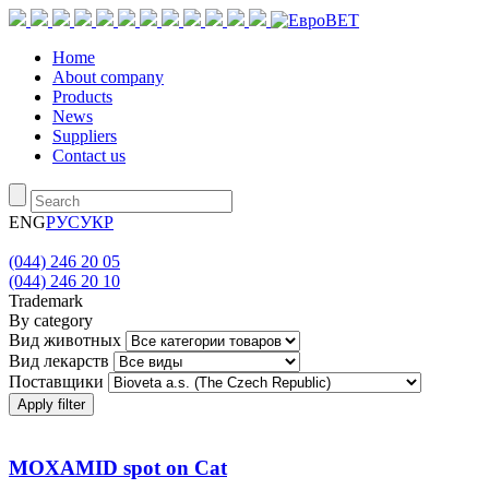
Home
About company
Products
News
Suppliers
Contact us
ENG
РУС
УКР
(044) 246 20 05
(044) 246 20 10
Trademark
By category
Вид животных
Вид лекарств
Поставщики
Apply filter
MOXAMID spot on Cat