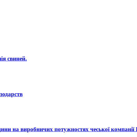
ія свиней.
сподарств
ини на виробничих потужностях чеської компанії Bi