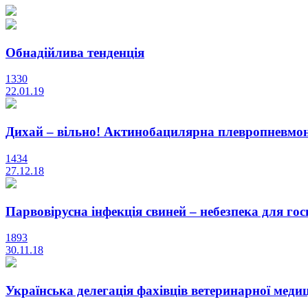
Обнадійлива тенденція
1330
22.01.19
Дихай – вільно! Актинобацилярна плевропневмон
1434
27.12.18
Парвовірусна інфекція свиней – небезпека для го
1893
30.11.18
Українська делегація фахівців ветеринарної медиц