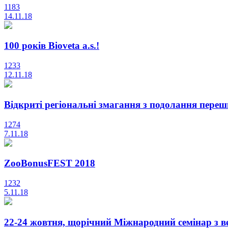
1183
14.11.18
100 років Bioveta a.s.!
1233
12.11.18
Відкриті регіональні змагання з подолання пер
1274
7.11.18
ZooBonusFEST 2018
1232
5.11.18
22-24 жовтня, щорічний Міжнародний семінар з 