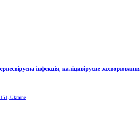
ерпесвірусна інфекція, каліцивірусне захворюванн
3151, Ukraine