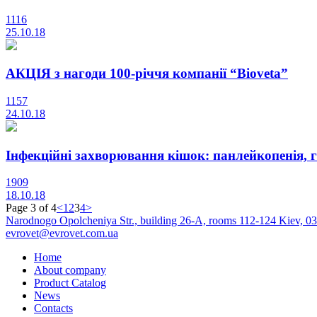
1116
25.10.18
АКЦІЯ з нагоди 100-річчя компанії “Bioveta”
1157
24.10.18
Інфекційні захворювання кішок: панлейкопенія, г
1909
18.10.18
Page 3 of 4
<
1
2
3
4
>
Narodnogo Opolcheniya Str., building 26-А, rooms 112-124 Kiev, 0
evrovet@evrovet.com.ua
Home
About company
Product Catalog
News
Contacts