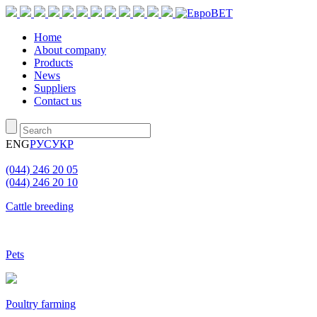
Home
About company
Products
News
Suppliers
Contact us
ENG
РУС
УКР
(044) 246 20 05
(044) 246 20 10
Cattle breeding
Pets
Poultry farming