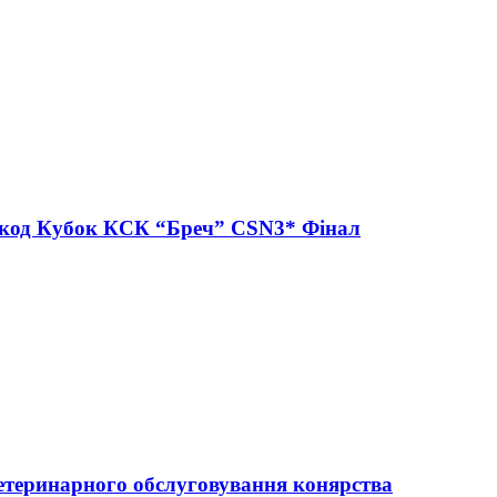
ешкод Кубок КСК “Бреч” CSN3* Фінал
ветеринарного обслуговування конярства