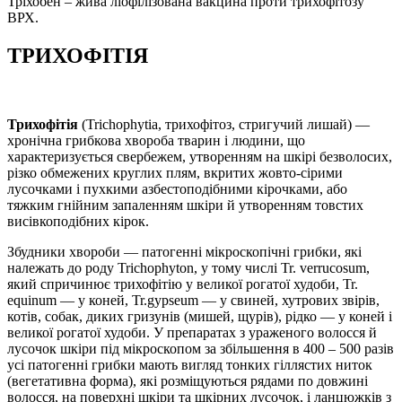
Тріхобен – жива ліофілізована вакцина проти трихофітозу
ВРХ.
ТРИХОФІТІЯ
Трихофітія
(Trichophytia, трихофітоз, стригучий лишай) —
хронічна грибкова хвороба тварин і людини, що
характеризується свербежем, утворенням на шкірі безволосих,
різко обмежених круглих плям, вкритих жовто-сірими
лусочками і пухкими азбестоподібними кірочками, або
тяжким гнійним запаленням шкіри й утворенням товстих
висівкоподібних кірок.
Збудники хвороби — патогенні мікроскопічні грибки, які
належать до роду Trichophyton, у тому числі Tr. verrucosum,
який спричинює трихофітію у великої рогатої худоби, Tr.
equinum — у коней, Tr.gypseum — у свиней, хутрових звірів,
котів, собак, диких гризунів (мишей, щурів), рідко — у коней і
великої рогатої худоби. У препаратах з ураженого волосся й
лусочок шкіри під мікроскопом за збільшення в 400 – 500 разів
усі патогенні грибки мають вигляд тонких гіллястих ниток
(вегетативна форма), які розміщуються рядами по довжині
волосся, на поверхні шкіри та шкірних лусочок, і ланцюжків з