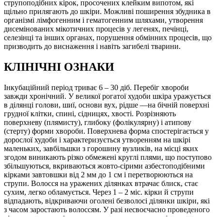
струпоподібних кірок, просочених клейким випотом, які
щільно прилягають до шкіри. Можливі поширення збудника в
організмі лімфогенним і гематогенним шляхами, утворення
дисемінованих мікотичних процесів у легенях, печінці,
селезінці та інших органах, порушення обмінних процесів, що
призводить до виснаження і навіть загибелі тварини.
КЛІНІЧНІ ОЗНАКИ
Інкубаційний період триває 6 – 30 діб. Перебіг хвороби
завжди хронічний. У великої рогатої худоби шкіра уражується
в ділянці голови, шиї, основи вух, рідше —на бічній поверхні
грудної клітки, спині, сідницях, хвості. Розрізняють
поверхневу (плямисту), глибоку (фолікулярну) і атипову
(стерту) форми хвороби. Поверхнева форма спостерігається у
дорослої худоби і характеризується утворенням на шкірі
маленьких, завбільшки з горошину вузликів, на місці яких
згодом виникають різко обмежені круглі плями, що поступово
збільшуються, вкриваються жовто-сірими азбестоподібними
кірками завтовшки від 2 мм до 1 см і перетворюються на
струпи. Волосся на уражених ділянках втрачає блиск, стає
сухим, легко обламується. Через 1 – 2 міс. кірки й струпи
відпадають, відкриваючи оголені безволосі ділянки шкіри, які
з часом заростають волоссям. У разі несвоєчасно проведеного