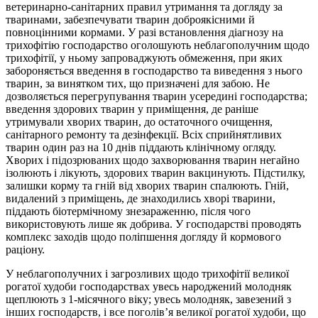
ветеринарно-санітарних правил утримання та догляду за
тваринами, забезпечувати тварин доброякісними й
повноцінними кормами. У разі встановлення діагнозу на
трихофітію господарство оголошують неблагополучним щодо
трихофітії, у ньому запроваджують обмеження, при яких
забороняється введення в господарство та виведення з нього
тварин, за винятком тих, що призначені для забою. Не
дозволяється перегрупування тварин усередині господарства;
введення здорових тварин у приміщення, де раніше
утримували хворих тварин, до остаточного очищення,
санітарного ремонту та дезінфекції. Всіх сприйнятливих
тварин один раз на 10 днів піддають клінічному огляду.
Хворих і підозрюваних щодо захворювання тварин негайно
ізолюють і лікують, здорових тварин вакцинують. Підстилку,
залишки корму та гній від хворих тварин спалюють. Гній,
видалений з приміщень, де знаходились хворі тварини,
піддають біотермічному знезараженню, після чого
використовують лише як добрива. У господарстві проводять
комплекс заходів щодо поліпшення догляду й кормового
раціону.
У неблагополучних і загрозливих щодо трихофітії великої
рогатої худоби господарствах увесь народжений молодняк
щеплюють з 1-місячного віку; увесь молодняк, завезений з
інших господарств, і все поголів’я великої рогатої худоби, що