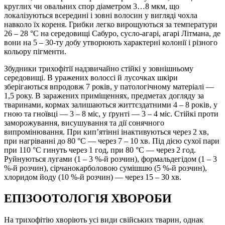
круглих чи овальних спор діаметром 3…8 мкм, що
локалізуються всередині і зовні волосин у вигляді чохла
навколо їх кореня. Грибки легко вирощуються за температури
26 – 28 °С на середовищі Сабуро, сусло-агарі, агарі Літмана, де
вони на 5 – 30-ту добу утворюють характерні колонії і різного
кольору пігменти.
Збудники трихофітії надзвичайно стійкі у зовнішньому
середовищі. В уражених волоссі й лусочках шкіри
зберігаються впродовж 7 років, у патологічному матеріалі —
1,5 року. В заражених приміщеннях, предметах догляду за
тваринами, кормах залишаються життєздатними 4 – 8 років, у
гною та гноївці — 3 – 8 міс, у ґрунті — 3 – 4 міс. Стійкі проти
заморожування, висушування та дії сонячного
випромінювання. При кип’ятінні інактивуються через 2 хв,
при нагріванні до 80 °С — через 7 – 10 хв. Під дією сухої пари
при 110 °С гинуть через 1 год, при 80 °С — через 2 год.
Руйнуються лугами (1 – 3 %-й розчин), формальдегідом (1 – 3
%-й розчин), сірчанокарболовою сумішшю (5 %-й розчин),
хлоридом йоду (10 %-й розчин) — через 15 – 30 хв.
ЕПІЗООТОЛОГІЯ ХВОРОБИ
На трихофітію хворіють усі види свійських тварин, однак