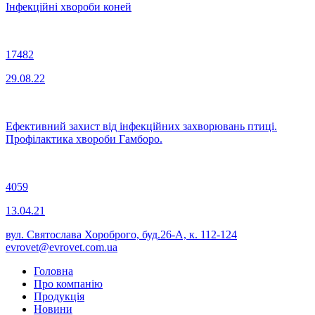
Інфекційні хвороби коней
17482
29.08.22
Ефективний захист від інфекційних захворювань птиці.
Профілактика хвороби Гамборо.
4059
13.04.21
вул. Святослава Хороброго, буд.26-А, к. 112-124
evrovet@evrovet.com.ua
Головна
Про компанію
Продукція
Новини