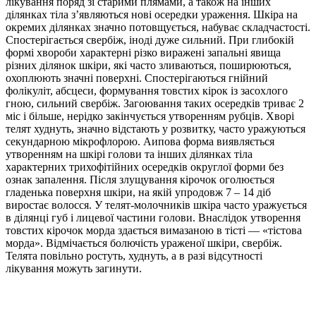
лікування поряд зі старими плямами, а також на інших
ділянках тіла з’являються нові осередки ураження. Шкіра на
окремих ділянках значно потовщується, набуває складчастості.
Спостерігається свербіж, іноді дуже сильний. При глибокій
формі хвороби характерні різко виражені запальні явища
різних ділянок шкіри, які часто зливаються, поширюються,
охоплюють значні поверхні. Спостерігаються гнійний
фолікуліт, абсцеси, формування товстих кірок із засохлого
гною, сильний свербіж. Загоювання таких осередків триває 2
міс і більше, нерідко закінчується утворенням рубців. Хворі
телят худнуть, значно відстають у розвитку, часто уражуються
секундарною мікрофлорою. Аипова форма виявляється
утворенням на шкірі голови та інших ділянках тіла
характерних трихофітійних осередків округлої форми без
ознак запалення. Після злущування кірочок оголюється
гладенька поверхня шкіри, на якій упродовж 7 – 14 діб
виростає волосся. У телят-молочників шкіра часто уражується
в ділянці губ і лицевої частини голови. Внаслідок утворення
товстих кірочок морда здається вимазаною в тісті — «тістова
морда». Відмічається болючість ураженої шкіри, свербіж.
Телята повільно ростуть, худнуть, а в разі відсутності
лікування можуть загинути.