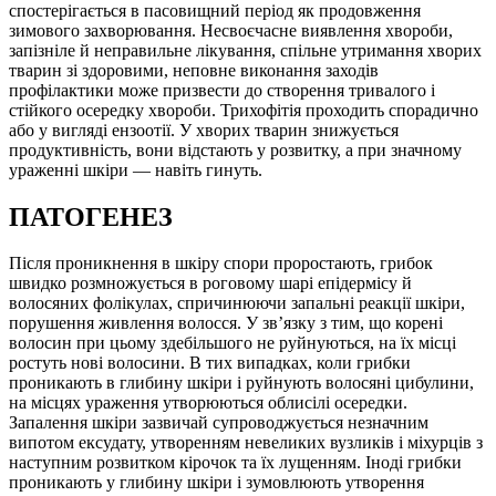
спостерігається в пасовищний період як продовження
зимового захворювання. Несвоєчасне виявлення хвороби,
запізніле й неправильне лікування, спільне утримання хворих
тварин зі здоровими, неповне виконання заходів
профілактики може призвести до створення тривалого і
стійкого осередку хвороби. Трихофітія проходить спорадично
або у вигляді ензоотії. У хворих тварин знижується
продуктивність, вони відстають у розвитку, а при значному
ураженні шкіри — навіть гинуть.
ПАТОГЕНЕЗ
Після проникнення в шкіру спори проростають, грибок
швидко розмножується в роговому шарі епідермісу й
волосяних фолікулах, спричинюючи запальні реакції шкіри,
порушення живлення волосся. У зв’язку з тим, що корені
волосин при цьому здебільшого не руйнуються, на їх місці
ростуть нові волосини. В тих випадках, коли грибки
проникають в глибину шкіри і руйнують волосяні цибулини,
на місцях ураження утворюються облисілі осередки.
Запалення шкіри зазвичай супроводжується незначним
випотом ексудату, утворенням невеликих вузликів і міхурців з
наступним розвитком кірочок та їх лущенням. Іноді грибки
проникають у глибину шкіри і зумовлюють утворення