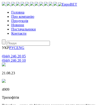
Головна
Про компанію
Продукція
Новини
Постачальники
Контакти
УКР
РУС
ENG
(044) 246 20 05
(044) 246 20 10
21.08.23
4909
Трихофітія