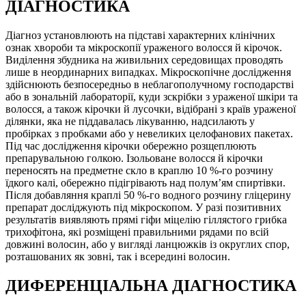
ДІАГНОСТИКА
Діагноз установлюють на підставі характерних клінічних
ознак хвороби та мікроскопії ураженого волосся й кірочок.
Виділення збудника на живильних середовищах проводять
лише в неординарних випадках. Мікроскопічне дослідження
здійснюють безпосередньо в неблагополучному господарстві
або в зональній лабораторії, куди зскрібки з ураженої шкіри та
волосся, а також кірочки й лусочки, відібрані з країв ураженої
ділянки, яка не піддавалась лікуванню, надсилають у
пробірках з пробками або у невеликих целофанових пакетах.
Під час дослідження кірочки обережно розщеплюють
препарувальною голкою. Ізольоване волосся й кірочки
переносять на предметне скло в краплю 10 %-го розчину
їдкого калі, обережно підігрівають над полум’ям спиртівки.
Після добавляння краплі 50 %-го водного розчину гліцерину
препарат досліджують під мікроскопом. У разі позитивних
результатів виявляють прямі гіфи міцелію гіллястого грибка
трихофітона, які розміщені правильними рядами по всій
довжині волосин, або у вигляді ланцюжків із округлих спор,
розташованих як зовні, так і всередині волосин.
ДИФЕРЕНЦІАЛЬНА ДІАГНОСТИКА