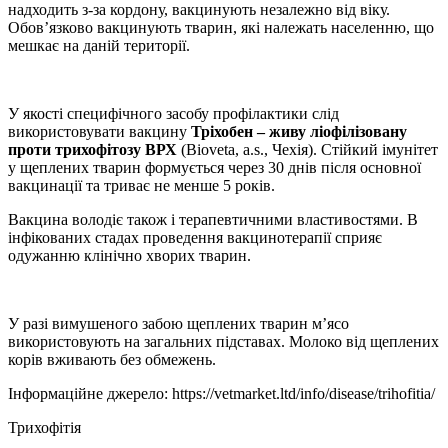
надходить з-за кордону, вакцинують незалежно від віку.
Обов’язково вакцинують тварин, які належать населенню, що
мешкає на даній території.
У якості специфічного засобу профілактики слід
використовувати вакцину
Тріхобен
– живу ліофілізовану
проти трихофітозу ВРХ
(Bioveta, a.s., Чехія). Стійкий імунітет
у щеплених тварин формується через 30 днів після основної
вакцинації та триває не менше 5 років.
Вакцина володіє також і терапевтичними властивостями. В
інфікованих стадах проведення вакцинотерапії сприяє
одужанню клінічно хворих тварин.
У разі вимушеного забою щеплених тварин м’ясо
використовують на загальних підставах. Молоко від щеплених
корів вживають без обмежень.
Інформаційне джерело: https://vetmarket.ltd/info/disease/trihofitia/
Трихофітія