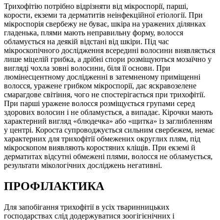
Трихофітію потрібно відрізняти від мікроспорії, парші,
корости, екземи та дерматитів неінфекційної етіології. При
мікроспорія свербежу не буває, шкіра на уражених ділянках
гладенька, плями мають неправильну форму, волосся
обламується на деякій відстані від шкіри. Під час
мікроскопічного дослідження всередині волосини виявляється
лише міцелій грибка, а дрібні спори розміщуються мозаїчно у
вигляді чохла зовні волосини, біля її основи. При
люмінесцентному дослідженні в затемненому приміщенні
волосся, уражене грибком мікроспорії, дає яскравозелене
смарагдове світіння, чого не спостерігається при трихофітії.
При парші уражене волосся розміщується групами серед
здорових волосин і не обламується, а випадає. Кірочки мають
характерний вигляд «блюдечка» або «щитка» із заглибленням
у центрі. Короста супроводжується сильним свербежем, немає
характерних для трихофітії обмежених округлих плям, під
мікроскопом виявляють коростяних кліщів. При екземі й
дерматитах відсутні обмежені плями, волосся не обламується,
результати мікологічних досліджень негативні.
ПРОФІЛАКТИКА
Для запобігання трихофітії в усіх тваринницьких
господарствах слід додержуватися зоогігієнічних і