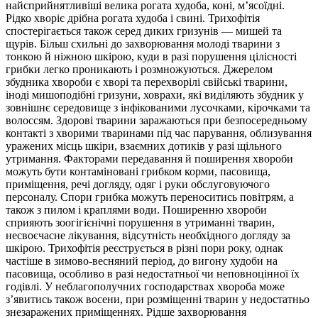
найсприйнятливіші велика рогата худоба, коні, м’ясоїдні.
Рідко хворіє дрібна рогата худоба і свині. Трихофітія
спостерігається також серед диких гризунів — мишей та
щурів. Більш схильні до захворювання молоді тварини з
тонкою й ніжною шкірою, куди в разі порушення цілісності
грибки легко проникають і розмножуються. Джерелом
збудника хвороби є хворі та перехворілі свійські тварини,
іноді мишоподібні гризуни, ховрахи, які виділяють збудник у
зовнішнє середовище з інфікованими лусочками, кірочками та
волоссям. Здорові тварини заражаються при безпосередньому
контакті з хворими тваринами під час парування, облизування
уражених місць шкіри, взаємних дотиків у разі щільного
утримання. Факторами передавання й поширення хвороби
можуть бути контаміновані грибком корми, пасовища,
приміщення, речі догляду, одяг і руки обслуговуючого
персоналу. Спори грибка можуть переноситись повітрям, а
також з пилом і краплями води. Поширенню хвороби
сприяють зоогігієнічні порушення в утриманні тварин,
несвоєчасне лікування, відсутність необхідного догляду за
шкірою. Трихофітія реєструється в різні пори року, однак
частіше в зимово-весняний період, до вигону худоби на
пасовища, особливо в разі недостатньої чи неповноцінної їх
годівлі. У неблагополучних господарствах хвороба може
з’явитись також восени, при розміщенні тварин у недостатньо
знезаражених приміщеннях. Рідше захворювання