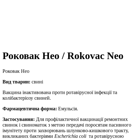
Роковак Нео / Rokovac Neo
Роковак Нео
Вид тварин:
свині
Вакцина інактивована проти ротавірусної інфекції та
колібактеріозу свиней.
Фармацевтична форма:
Емульсія.
Застосування:
Для профілактичної вакцинації ремонтних
свинок і свиноматок з метою передачі поросятам пасивного
імунітету проти захворювань шлунково-кишкового тракту,
викликаних бактеріями
Escherichia
coli
та ротавірусною