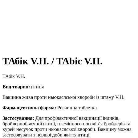
ТАбік V.H. / TAbic V.H.
ТАбік V.H.
Вид тварин:
птиця
Вакцина жива проти ньюкаслської хвороби із штаму V.H.
Фармацевтична форма:
Розчинна таблетка.
Застосування:
Для профілактичної вакцинації індиків,
бройлерної, яєчної птиці, племінного поголів’я бройлерів та
курей-несучок проти ньюкаслської хвороби. Вакцину можна
застосовувати з першої доби життя птиці.