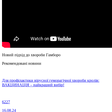
Новий підхід до хвороби Гамборо
Рекомендовані новини
Для профілактики вірусної геморагічної хвороби кролів:
ВАКЦИНАЦІЯ – найкращий вибір!
6227
16.08.24