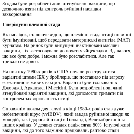
Згодом були розроблені живі атенуйовані вакцини, що
дозволило взяти під контроль руйнівні наслідки
захворювання.
Гіперімунні племінні стада
Як наслідок, стало очевидно, що племінні стада птиці повинні
бути імунізовані, щоб передавати материнські антитіла (МАТ)
курчатам. На ринок були випущені інактивовані масляні
вакцини, і їх застосовували до початку яйцекладки. Здавалося,
що все було добре, і можна було розслабитися. Але так
тривало не довго.
На початку 1980-х років в США почали реєструватися
варіантні штами ІБХ у бройлерів, що поставило під загрозу
ефективність живих вакцин. Варіанти були ізольовані в
Джорджії, Арканзасі і Міссісіпі. Були розроблені нові живі
атенуйовані варіантні вакцини, які допомогли тримати під
контролем захворюваність птиці.
Справжнім шоком для галузі в кінці 1980-х років став дуже
небезпечний вірус (vvIBDV), який завдав руйнівної шкоди як
молодій, так і дорослій птиці в Голландії, Великобританії та
інших країнах. У деяких стадах падіж сягав 80%. Існуючі живі
вакцини, які до того відмінно працювали, раптово стали