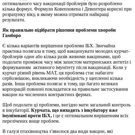
оптимального часу вакцинації бройлерів було розроблено
кілька формул. Формули Ковенховена і Девентера корисні при
розрахунку віку, в якому можна отримати найкращі
результати.
Як правильно підібрати рішення проблеми хвороби
Гамборо
Є кілька варіантів вирішення проблеми ІБХ. Звичайна
практика полягала в тому, щоб вакцинувати молодих курчат-
бройлерів один або кілька разів живими вакцинами, щоб
подолати проміжок часу між захистом материнських антитіл і
формуванням активного імунітету після вакцинації. Коли у
курчат різний рівень МАТ, ця проблема стає набагато
серйознішою, викликаючи необхідність у щепленні кілька
разів. Інша проблема полягає в тому, що багато великих
корпорацій повинні покладатися на правильне застосування
вакцин на численних контрактних фермах.
Щоб подолати ці проблеми, вигідно мати загальний контроль
в інкубаторії.
Курчата, що виходять з інкубатору вже
імунізовані проти ІБХ,
і це є оптимальним вирішенням всіх
перелічених вище проблем.
В галузі птахівництва з’явилося два види вакцин, які