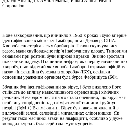
Др. Уді Ашаш, Др. Амнон Майкл, Phibro Animal Health
Corporation
Нове захворювання, що виникло в 1960-х роках і було вперше
ідентифіковане в містечку Гамборо, штат Делавер, США.
Хвороба спостерігалась у бройлерів. Птахи скупчувалися
разом, мали скуйовджене пір’я і забруднену клоаку. Типовими
ознаками при розтині були ниркові виразки. Значно зростали
показники падежу. Пташиний нефроз, як спершу називали цю
хворобу, став відомий як хвороба Гамборо і отримав офіційну
назву «Інфекційна бурсальна хвороба» (ІБХ), оскільки
основним ураженим органом була бурса Фабриціуса (БФ).
Збудник був ідентифікований як вірус, і було виявлено його
стійкість до впливу навколишнього середовища і хімічних
речовин. Незабаром після цього стало очевидно, що вірус має
особливу спорідненість до лімфатичної тканини і руйнує
незрілі (IgM +) B-лімфоцити. Вірус був також виявлений в
вилочковій залозі, селезінці і мигдалинах сліпої кишки. Як
результ такої масивної атаки на лімфоцити, особливо у дуже
молодих курчат, була серйозна імуносупресія.