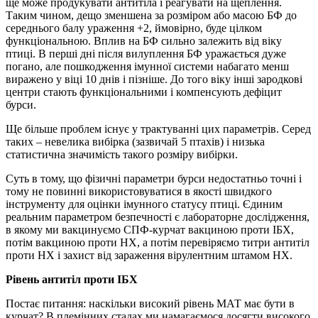
ще може продукувати антитіла і реагувати на щеплення.
Таким чином, дещо зменшена за розміром або масою БФ до
середнього балу ураження +2, ймовірно, буде цілком
функціональною. Вплив на БФ сильно залежить від віку
птиці. В перші дні після вилуплення БФ уражається дуже
погано, але пошкодження імунної системи набагато менш
виражено у віці 10 днів і пізніше. До того віку інші зародкові
центри стають функціональними і компенсують дефіцит
бурси.
Ще більше проблем існує у трактуванні цих параметрів. Серед
таких – невелика вибірка (зазвичай 5 птахів) і низька
статистична значимість такого розміру вибірки.
Суть в тому, що фізичні параметри бурси недостатньо точні і
тому не повинні використовуватися в якості швидкого
інструменту для оцінки імунного статусу птиці. Єдиним
реальним параметром безпечності є лабораторне дослідження,
в якому ми вакцинуємо СПФ-курчат вакциною проти ІБХ,
потім вакциною проти НХ, а потім перевіряємо титри антитіл
проти НХ і захист від зараження вірулентним штамом НХ.
Рівень антитіл проти ІБХ
Постає питання: наскільки високий рівень МАТ має бути в
курчат? В племінних стадах ми намагаємося досягти високого