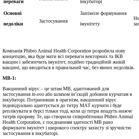
переваги
інкубаторі
Основні
Запізніле формування
Не
Застосування
недоліки
імунітету
за
Компанія Phibro Animal Health Corporation розробила нову
концепцію, яка буде мати всі переваги векторних та ІКВ
вакцин і забезпечить імунітет, подібно традиційній живій
вакцині, що вводиться в правильний час, без явних недоліків.
MB-1:
Вакцинний вірус – це штам MB, адаптований для
застосування
i
n-o
vo
або шляхом ін’єкцій добовим курчатам в
інкубаторі. Потрапивши в орагнізм, вакцинний вірус
індивідуально адаптується до титру МАТ курчати і буде
реплікувати в бурсі тільки тоді, коли ці титри впадуть нижче
титрів прориву. Те, що створили співробітники Phibro Animal
Health Corporation, є поєднанням здатності MB рано
формувати імунітет і широкого спектру захисту зі зручністю
застосування в інкубаторі.