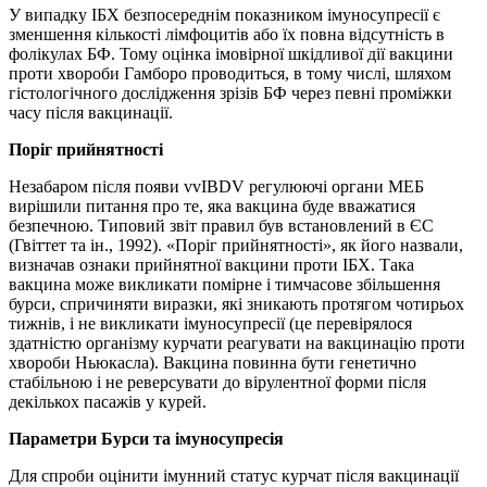
У випадку ІБХ безпосереднім показником імуносупресії є
зменшення кількості лімфоцитів або їх повна відсутність в
фолікулах БФ. Тому оцінка імовірної шкідливої дії вакцини
проти хвороби Гамборо проводиться, в тому числі, шляхом
гістологічного дослідження зрізів БФ через певні проміжки
часу після вакцинації.
Поріг прийнятності
Незабаром після появи vvIBDV регулюючі органи МЕБ
вирішили питання про те, яка вакцина буде вважатися
безпечною. Типовий звіт правил був встановлений в ЄС
(Гвіттет та ін., 1992). «Поріг прийнятності», як його назвали,
визначав ознаки прийнятної вакцини проти ІБХ. Така
вакцина може викликати помірне і тимчасове збільшення
бурси, спричиняти виразки, які зникають протягом чотирьох
тижнів, і не викликати імуносупресії (це перевірялося
здатністю організму курчати реагувати на вакцинацію проти
хвороби Ньюкасла). Вакцина повинна бути генетично
стабільною і не реверсувати до вірулентної форми після
декількох пасажів у курей.
Параметри Бурси та імуносупресія
Для спроби оцінити імунний статус курчат після вакцинації