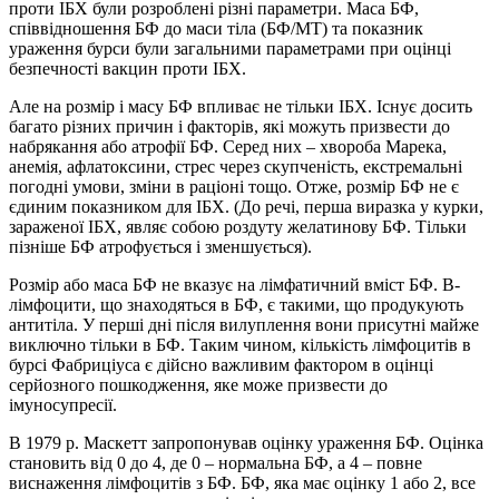
проти ІБХ були розроблені різні параметри. Маса БФ,
співвідношення БФ до маси тіла (БФ/МТ) та показник
ураження бурси були загальними параметрами при оцінці
безпечності вакцин проти ІБХ.
Але на розмір і масу БФ впливає не тільки ІБХ. Існує досить
багато різних причин і факторів, які можуть призвести до
набрякання або атрофії БФ. Серед них – хвороба Марека,
анемія, афлатоксини, стрес через скупченість, екстремальні
погодні умови, зміни в раціоні тощо. Отже, розмір БФ не є
єдиним показником для ІБХ. (До речі, перша виразка у курки,
зараженої ІБХ, являє собою роздуту желатинову БФ. Тільки
пізніше БФ атрофується і зменшується).
Розмір або маса БФ не вказує на лімфатичний вміст БФ. B-
лімфоцити, що знаходяться в БФ, є такими, що продукують
антитіла. У перші дні після вилуплення вони присутні майже
виключно тільки в БФ. Таким чином, кількість лімфоцитів в
бурсі Фабриціуса є дійсно важливим фактором в оцінці
серйозного пошкодження, яке може призвести до
імуносупресії.
В 1979 р. Маскетт запропонував оцінку ураження БФ. Оцінка
становить від 0 до 4, де 0 – нормальна БФ, а 4 – повне
виснаження лімфоцитів з БФ. БФ, яка має оцінку 1 або 2, все