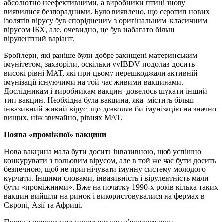
абсолютно неефективними, а виробники птиці знову
виявилися безпорадними. Було виявлено, що серотип нових
ізолятів вірусу був спорідненим з оригінальним, класичним
вірусом ІБХ, але, очевидно, це був набагато більш
вірулентний варіант.
Бройлери, які раніше були добре захищені материнським
імунітетом, захворіли, оскільки vvIBDV подолав досить
високі рівні МАТ, які при цьому перешкоджали активній
імунізації існуючими на той час живими вакцинами.
Дослідникам і виробникам вакцин довелось шукати інший
тип вакцин. Необхідна була вакцина, яка містить більш
інвазивний живий вірус, що дозволяв би імунізацію на значно
вищих, ніж звичайно, рівнях МАТ.
Поява
«проміжної» вакцини
Нова вакцина мала бути досить інвазивною, щоб успішно
конкурувати з польовим вірусом, але в той же час бути досить
безпечною, щоб не пригнічувати імунну систему молодого
курчати. Іншими словами, інвазивність і вірулентність мали
бути «проміжними». Вже на початку 1990-х років кілька таких
вакцин вийшли на ринок і використовувалися на фермах в
Європі, Азії та Африці.
Поряд з появою цих нових вакцин з’явилася нова