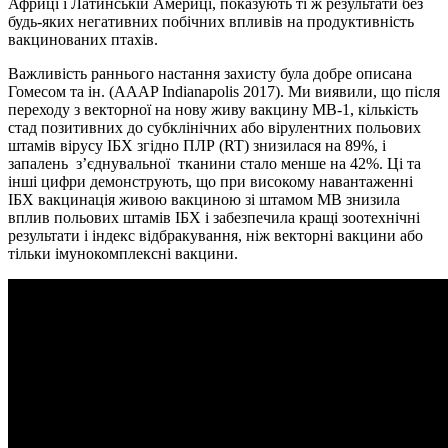
Африці і Латинській Америці, показують ті ж результати без
будь-яких негативних побічних впливів на продуктивність
вакцинованих птахів.
Важливість раннього настання захисту була добре описана
Гомесом та ін. (AAAP Indianapolis 2017). Ми виявили, що після
переходу з векторної на нову живу вакцину МВ-1, кількість
стад позитивних до субклінічних або вірулентних польових
штамів вірусу ІБХ згідно ПЛР (RT) знизилася на 89%, і
запалень з’єднувальної тканини стало менше на 42%. Ці та
інші цифри демонструють, що при високому навантаженні
ІБХ вакцинація живою вакциною зі штамом MB знизила
вплив польових штамів ІБХ і забезпечила кращі зоотехнічні
результати і індекс відбракування, ніж векторні вакцини або
тільки імунокомплексні вакцини.