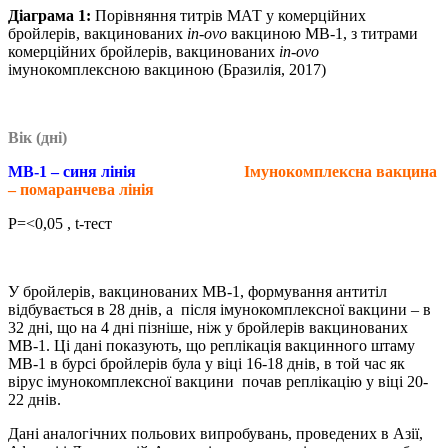
Діаграма 1:
Порівняння титрів МАТ у комерційних
бройлерів, вакцинованих
in-ovo
вакциною MB-1, з титрами
комерційних бройлерів, вакцинованих
in-ovo
імунокомплексною вакциною (Бразилія, 2017)
Вік (дні)
MB-1 – синя лінія
Імунокомплексна вакцина
– помаранчева лінія
P=<0,05 , t-тест
У бройлерів, вакцинованих MB-1, формування антитіл
відбувається в 28 днів, а після імунокомплексної вакцини – в
32 дні, що на 4 дні пізніше, ніж у бройлерів вакцинованих
МB-1. Ці дані показують, що реплікація вакцинного штаму
MB-1 в бурсі бройлерів була у віці 16-18 днів, в той час як
вірус імунокомплексної вакцини почав реплікацію у віці 20-
22 днів.
Дані аналогічних польових випробувань, проведених в Азії,