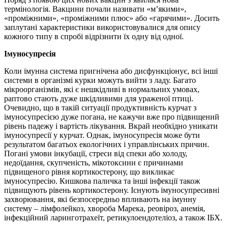
термінологія. Вакцини почали називати «м’якими»,
«проміжними», «проміжними плюс» або «гарячими». Досить
заплутані характеристики використовувалися для опису
кожного типу в спробі відрізнити їх одну від одної.
Імуносупресія
Коли імунна система пригнічена або дисфункціонує, всі інші
системи в організмі курки можуть вийти з ладу. Багато
мікроорганізмів, які є нешкідливі в нормальних умовах,
раптово стають дуже шкідливими для ураженої птиці.
Очевидно, що в такій ситуації продуктивність курчат з
імуносупресією дуже погана, не кажучи вже про підвищений
рівень падежу і вартість лікування. Вкрай необхідно уникати
імуносупресії у курчат. Однак, імуносупресія може бути
результатом багатьох екологічних і управлінських причин.
Погані умови інкубації, стреси від спеки або холоду,
недоїдання, скупченість, мікотоксини є причинами
підвищеного рівня кортикостерону, що викликає
імуносупресію. Кишкова паличка та інші інфекції також
підвищують рівень кортикостерону. Існують імуносупресивні
захворювання, які безпосередньо впливають на імунну
систему – лімфолейкоз, хвороба Марека, реовіроз, анемія,
інфекційний ларинготрахеїт, ретикулоендотеліоз, а також ІБХ.