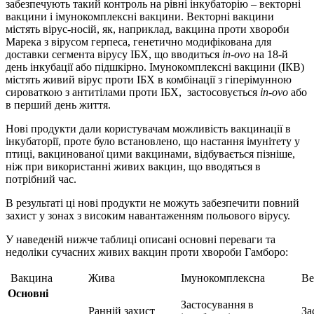
забезпечують такий контроль на рівні інкубаторію – векторні
вакцини і імунокомплексні вакцини. Векторні вакцини
містять вірус-носій, як, наприклад, вакцина проти хвороби
Марека з вірусом герпеса, генетично модифікована для
доставки сегмента вірусу ІБХ, що вводиться
in-ovo
на 18-й
день інкубації або підшкірно. Імунокомплексні вакцини (IКВ)
містять живий вірус проти ІБХ в комбінації з гіперімунною
сироваткою з антитілами проти ІБХ, застосовується
in-ovo
або
в перший день життя.
Нові продукти дали користувачам можливість вакцинації в
інкубаторії, проте було встановлено, що настання імунітету у
птиці, вакцинованої цими вакцинами, відбувається пізніше,
ніж при використанні живих вакцин, що вводяться в
потрібний час.
В результаті ці нові продукти не можуть забезпечити повний
захист у зонах з високим навантаженням польового вірусу.
У наведеній нижче таблиці описані основні переваги та
недоліки сучасних живих вакцин проти хвороби Гамборо:
Вакцина
Жива
Імунокомплексна
Ве
Основні
Застосування в
Ранній захист
За