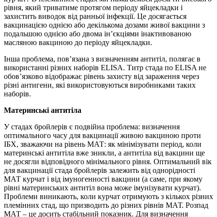
рівня, який триватиме протягом періоду яйцекладки і
захистить виводок від ранньої інфекції. Це досягається
вакцинацією однією або декількома дозами живої вакцини з
подальшою однією або двома ін’єкціями інактивованою
масляною вакциною до періоду яйцекладки.
Інша проблема, пов’язана з визначенням антитіл, полягає в
використанні різних наборів ELISA. Титр стада по ELISA не
обов’язково відображає рівень захисту від зараження через
різні антигени, які використовуються виробниками таких
наборів.
Материнські антитіла
У стадах бройлерів є подвійна проблема: визначення
оптимального часу для вакцинації живою вакциною проти
ІБХ, зважаючи на рівень МАТ: як мінімізувати період, коли
материнські антитіла вже зникли, а антитіла від вакцини ще
не досягли відповідного мінімального рівня. Оптимальний вік
для вакцинації стада бройлерів залежить від однорідності
МАТ курчат і від імуногенності вакцини (а саме, при якому
рівні материнських антитіл вона може імунізувати курчат).
Проблеми виникають, коли курчат отримують з кількох різних
племінних стад, що призводить до різних рівнів МАТ. Розпад
МАТ – це досить стабільний показник. Для визначення