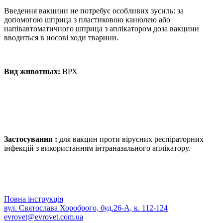
Введення вакцини не потребує особливих зусиль: за
допомогою шприца з пластиковою канюлею або
напівавтоматичного шприца з аплікатором доза вакцини
вводиться в носові ходи тварини.
Вид животных:
ВРХ
Застосування :
для вакцин проти вірусних респіраторних
інфекцій з використанням інтраназального аплікатору.
Повна інструкція
вул. Святослава Хороброго, буд.26-А, к. 112-124
evrovet@evrovet.com.ua