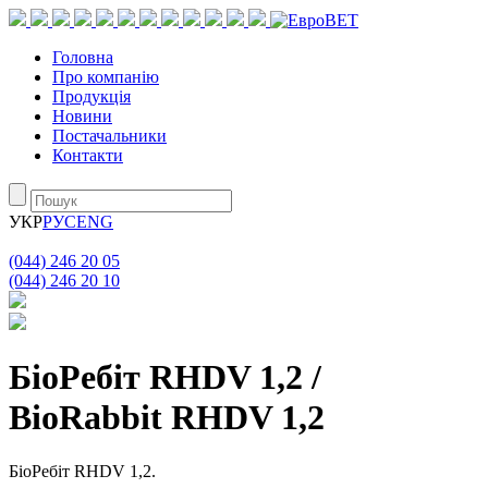
Головна
Про компанію
Продукція
Новини
Постачальники
Контакти
УКР
РУС
ENG
(044) 246 20 05
(044) 246 20 10
БiоРебiт RHDV 1,2 /
BioRabbit RHDV 1,2
БiоРебiт RHDV 1,2.