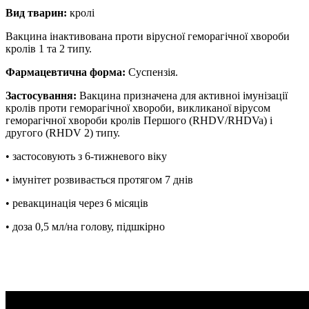
Вид тварин:
кролі
Вакцина iнактивована проти вірусної геморагiчної хвороби
кролiв 1 та 2 типу.
Фармацевтична форма:
Суспензія.
Застосування:
Вакцина призначена для активноi iмунiзацiї
кролiв проти геморагiчної хвороби, викликаної вipycoм
геморагiчної хвороби кролiв Першого (RHDV/RHDVa) i
другого (RHDV 2) типу.
• застосовують з 6-тижневого віку
• імунітет розвивається протягом 7 днів
• ревакцинація через 6 місяців
• доза 0,5 мл/на голову, підшкірно