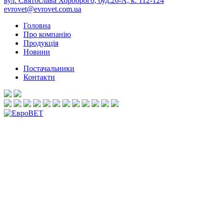
вул. Святослава Хороброго, буд.26-А, к. 112-124
evrovet@evrovet.com.ua
Головна
Про компанію
Продукція
Новини
Постачальники
Контакти