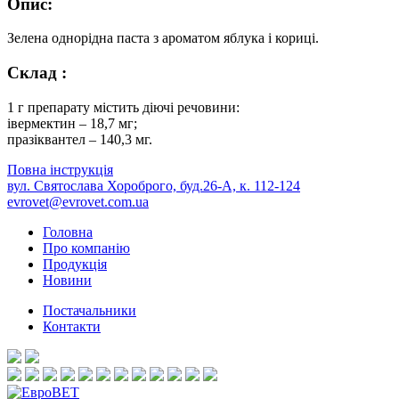
Опис:
Зелена однорiдна паста з ароматом яблука i корицi.
Склад :
1 г препарату мiстить дiючi речовини:
iвермектин – 18,7 мг;
празiквантел – 140,3 мг.
Повна інструкція
вул. Святослава Хороброго, буд.26-А, к. 112-124
evrovet@evrovet.com.ua
Головна
Про компанію
Продукція
Новини
Постачальники
Контакти