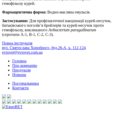
гемофільозу курей.
Фармацевтична форма:
Водно-масляна емульсія.
Застосування:
Для профілактичної вакцинації курей-несучок,
батьківського поголів’я бройлерів та курей-несучок проти
гемофільозу, викликаного
Avibacterium paragallinarum
(серотипи А-1, В-1, С-2, С-3).
Повна інструкція
вул. Святослава Хороброго, буд.26-А, к. 112-124
evrovet@evrovet.com.ua
Головна
Про компанію
Продукція
Новини
Постачальники
Контакти