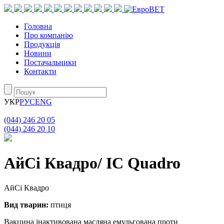
Головна
Про компанію
Продукція
Новини
Постачальники
Контакти
УКР
РУС
ENG
(044) 246 20 05
(044) 246 20 10
АйСі Квадро/ IC Quadro
АйСі Квадро
Вид тварин:
птиця
Вакцина інактивована масляна емульгована проти