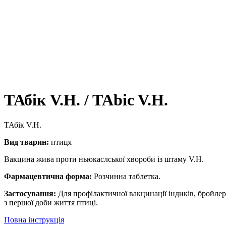
ТАбік V.H. / TAbic V.H.
ТАбік V.H.
Вид тварин:
птиця
Вакцина жива проти ньюкаслської хвороби із штаму V.H.
Фармацевтична форма:
Розчинна таблетка.
Застосування:
Для профілактичної вакцинації індиків, бройлер
з першої доби життя птиці.
Повна інструкція