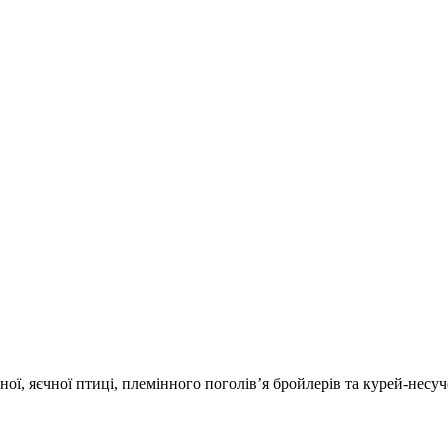
ної, яєчної птиці, племінного поголів’я бройлерів та курей-не